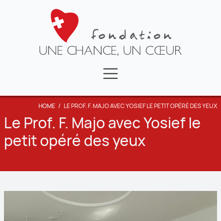
FAIRE UN DON
NEWS
LA FONDATION
HOME
/
LE PROF. F. MAJO AVEC YOSIEF LE PETIT OPÉRÉ DES YEUX
CONTACT
TÉMOIGNAGES
Le Prof. F. Majo avec Yosief le
petit opéré des yeux
VIDÉOS