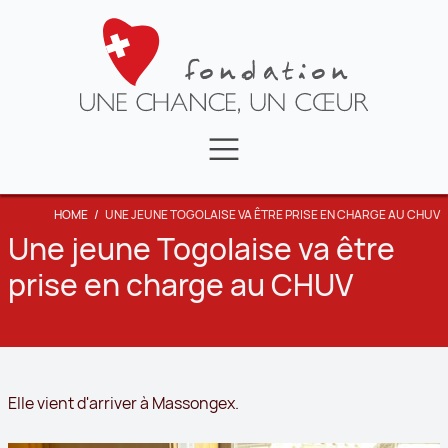
FAIRE UN DON
NEWS
LA FONDATION
HOME
/
UNE JEUNE TOGOLAISE VA ÊTRE PRISE EN CHARGE AU CHUV
CONTACT
TÉMOIGNAGES
Une jeune Togolaise va être
prise en charge au CHUV
VIDÉOS
Elle vient d'arriver à Massongex.